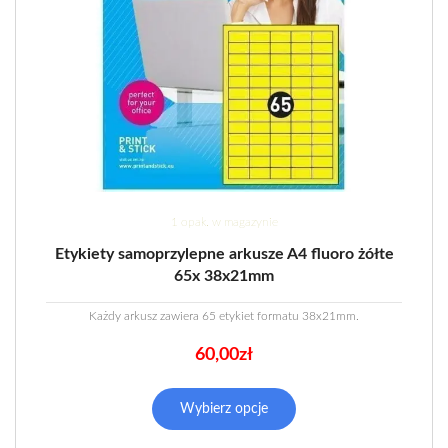
1 opak. w magazynie
Etykiety samoprzylepne arkusze A4 fluoro żółte
65x 38x21mm
Każdy arkusz zawiera 65 etykiet formatu 38x21mm.
60,00
zł
Wybierz opcje