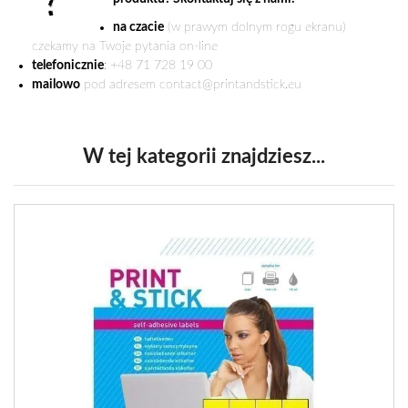
na czacie
(w prawym dolnym rogu ekranu)
czekamy na Twoje pytania on-line
telefonicznie
: +48 71 728 19 00
mailowo
pod adresem contact@printandstick.eu
W tej kategorii znajdziesz...