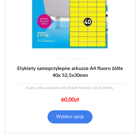
1 opak. w magazynie
Etykiety samoprzylepne arkusze A4 fluoro żółte
40x 52,5x30mm
Każdy arkusz zawiera 40 etykiet formatu 52,5x30mm.
60,00
zł
Wybierz opcje