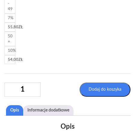
-
49
7%
55,80
ZŁ
50
+
10%
54,00
ZŁ
ILOŚĆ
Dodaj do koszyka
ETYKIETY
SAMOPRZYLEPNE
ARKUSZE
Opis
Informacje dodatkowe
A4
FLUORO
ŻÓŁTE
Opis
14X