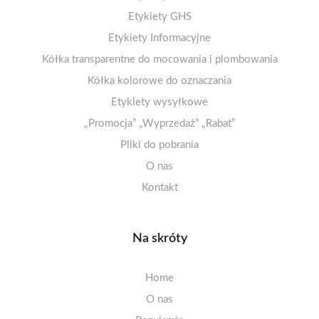
Arkusze A4 matowe – klej odlepny/usuwalny
Etykiety termiczne ECO 25-49mm
11-20 etykiet na arkuszu
Etykiety GHS
Arkusze A4 foliowe PET – odporne na wilgoć
Etykiety papierowe 100-110mm
21 i więcej etykiet na arkuszu
Etykiety Informacyjne
Kółka transparentne do mocowania i plombowania
Arkusze A4 fluorescencyjne
! Promocje i wielopaki !
Etykiety zakazu
Kółka kolorowe do oznaczania
Arkusze A4 opaque
Etykiety nakazu
Arkusze A4 dekoracyjne
Etykiety ostrzegawcze
Etykiety wysyłkowe
„Promocja” „Wyprzedaż” „Rabat”
Arkusze A5/A6
Pliki do pobrania
O nas
Kontakt
Na skróty
Home
O nas