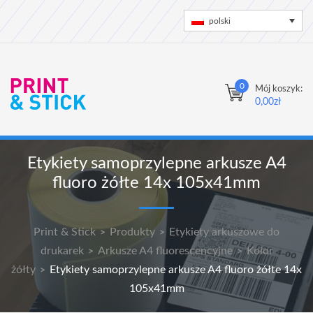
polski
0
Mój koszyk:
0,00
zł
Etykiety samoprzylepne arkusze A4
fluoro żółte 14x 105x41mm
Print & Stick
Produkty
Etykiety arkuszowe do
>
>
drukarek
Arkusze A4 fluorescencyjne
Kolor
>
>
żółty
Etykiety samoprzylepne arkusze A4 fluoro żółte 14x
>
105x41mm