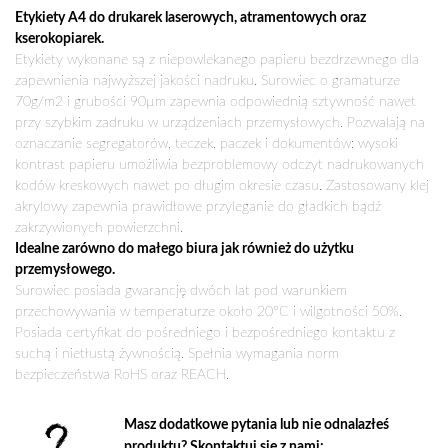
105X41MM
Etykiety A4 do drukarek laserowych, atramentowych oraz
kserokopiarek.
Etykiety wykonane są z niepowlekanego papieru bezdrzewnego dla
zapewnienia najwyższej jakości nadruku. Surowiec o gramaturze
70g/m2 i grubości 90µm zapewnia odpowiednią sztywność nawet
przy szybkim zadruku w urządzeniach przemysłowych. Pozwalają na
oznaczanie segregatorów, teczek, paczek i dokumentów: wysoki
kontrast papieru umożliwia bezproblemowy odczyt nadrukowanych
kodów kreskowych nawet po długim okresie czasu. Zastosowany klej
akrylowy zapewnia prawidłowe przyleganie do gładkich bądź
zakrzywionych powierzchni.
Idealne zarówno do małego biura jak również do użytku
przemysłowego.
Surowiec posiada gwarancję dwóch lat pod warunkiem
przechowywania w temperaturze około 20°C i wilgotności 50%.
Posiada certyfikat do pośredniego i bezpośredniego kontaktu z
suchą i nietłustą żywnością. Spełnia wymagania norm
bezpieczeństwa RoHS oraz REACH.
Masz dodatkowe pytania lub nie odnalazłeś
produktu? Skontaktuj się z nami: