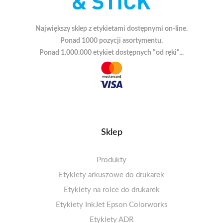
Największy sklep z etykietami dostępnymi on-line.
Ponad 1000 pozycji asortymentu.
Ponad 1.000.000 etykiet dostępnych "od ręki"...
Sklep
Produkty
Etykiety arkuszowe do drukarek
Etykiety na rolce do drukarek
Arkusze A4 matowe
Etykiety termiczne ECO 100-110mm
Etykiety InkJet Epson Colorworks
Arkusze A4 błyszczące
1-4 etykiet na arkuszu
Etykiety termiczne ECO 50-99mm
Arkusze A4 matowe – kółka
5-10 etykiet na arkuszu
Etykiety ADR