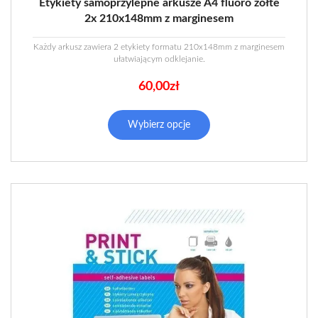
Etykiety samoprzylepne arkusze A4 fluoro żółte
2x 210x148mm z marginesem
Każdy arkusz zawiera 2 etykiety formatu 210x148mm z marginesem
ułatwiającym odklejanie.
60,00
zł
Wybierz opcje