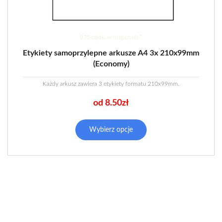
975 opak. w magazynie*
Etykiety samoprzylepne arkusze A4 3x 210x99mm
(Economy)
Każdy arkusz zawiera 3 etykiety formatu 210x99mm.
od 8.50zł
Ten
produkt
Wybierz opcje
ma
wiele
wariantów.
Opcje
można
wybrać
na
stronie
produktu