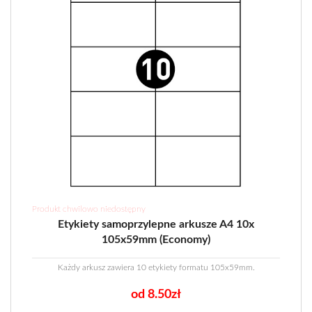
Produkt chwilowo niedostępny
Etykiety samoprzylepne arkusze A4 10x
105x59mm (Economy)
Każdy arkusz zawiera 10 etykiety formatu 105x59mm.
od 8.50zł