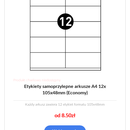
Produkt chwilowo niedostępny
Etykiety samoprzylepne arkusze A4 12x
105x48mm (Economy)
Każdy arkusz zawiera 12 etykiet formatu 105x48mm
od 8.50zł
Ten
produkt