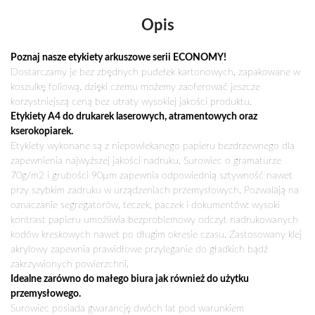
210X148MM
(ECONOMY)
Opis
Poznaj nasze etykiety arkuszowe serii ECONOMY!
Dostarczamy je bez zbędnych pudełek kartonowych, zapakowane w
koszulkę foliową, dzięki czemu możemy zaoferować jeszcze
korzystniejszą ceną bez utraty wysokiej jakości produktu.
Etykiety A4 do drukarek laserowych, atramentowych oraz
kserokopiarek.
Etykiety wykonane są z niepowlekanego papieru bezdrzewnego dla
zapewnienia najwyższej jakości nadruku. Surowiec o gramaturze
70g/m2 i grubości 90µm zapewnia odpowiednią sztywność nawet
przy szybkim zadruku w urządzeniach przemysłowych. Pozwalają na
oznaczanie segregatorów, teczek, paczek i dokumentów: wysoki
kontrast papieru umożliwia bezproblemowy odczyt nadrukowanych
kodów kreskowych nawet po długim okresie czasu. Zastosowany klej
akrylowy zapewnia prawidłowe przyleganie do gładkich bądź
zakrzywionych powierzchni.
Idealne zarówno do małego biura jak również do użytku
przemysłowego.
Surowiec posiada gwarancję dwóch lat pod warunkiem