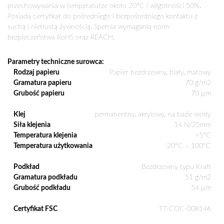
przechowywania w temperaturze około 20°C i wilgotności 50%.
Posiada certyfikat do pośredniego i bezpośredniego kontaktu z
suchą i nietłustą żywnością. Spełnia wymagania norm
bezpieczeństwa RoHS oraz REACH.
Parametry techniczne surowca:
Rodzaj papieru
Papier bezdrzewny, biały, matowy
Gramatura papieru
70 g/m2
Grubość papieru
70 µm
Klej
permanentny, akrylowy, na bazie wody
Siła klejenia
14 N/25mm
Temperatura klejenia
>5°C
Temperatura użytkowania
-20°C – 100°C
Podkład
Bezdrzewny typu Kraft
Gramatura podkładu
51 g/m2
Grubość podkładu
54 µm
Certyfikat FSC
TT-COC-008146