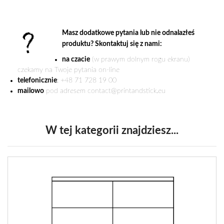
Masz dodatkowe pytania lub nie odnalazłeś
produktu? Skontaktuj się z nami:
na czacie
(w prawym dolnym rogu ekranu)
czekamy na Twoje pytania on-line
telefonicznie
: +48 71 728 19 00
mailowo
pod adresem contact@printandstick.eu
W tej kategorii znajdziesz...