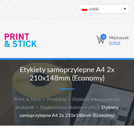
polski
0
Mój koszyk:
0,00
zł
Etykiety samoprzylepne A4 2x
210x148mm (Economy)
Print & Stick
Produkty
Etykiety arkuszowe do
>
>
drukarek
Opakowania ekonomiczne
Etykiety
>
>
samoprzylepne A4 2x 210x148mm (Economy)