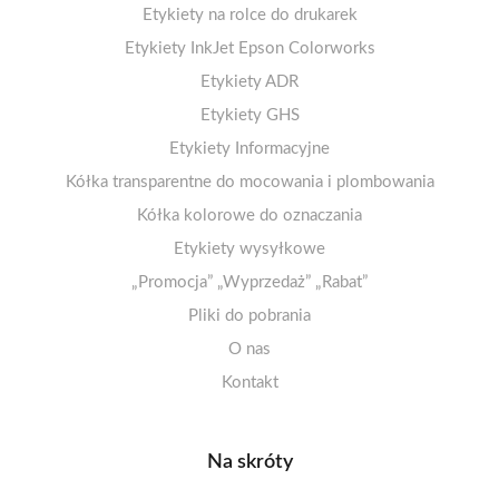
Etykiety na rolce do drukarek
Arkusze A4 matowe
Etykiety termiczne ECO 100-110mm
Etykiety InkJet Epson Colorworks
Arkusze A4 błyszczące
1-4 etykiet na arkuszu
Etykiety termiczne ECO 50-99mm
Arkusze A4 matowe – kółka
5-10 etykiet na arkuszu
Etykiety ADR
Arkusze A4 matowe – klej odlepny/usuwalny
Etykiety termiczne ECO 25-49mm
11-20 etykiet na arkuszu
Etykiety GHS
Arkusze A4 foliowe PET – odporne na wilgoć
Etykiety papierowe 100-110mm
21 i więcej etykiet na arkuszu
Etykiety Informacyjne
Kółka transparentne do mocowania i plombowania
Arkusze A4 fluorescencyjne
! Promocje i wielopaki !
Etykiety zakazu
Kółka kolorowe do oznaczania
Arkusze A4 opaque
Etykiety nakazu
Arkusze A4 dekoracyjne
Etykiety ostrzegawcze
Etykiety wysyłkowe
„Promocja” „Wyprzedaż” „Rabat”
Arkusze A5/A6
Pliki do pobrania
O nas
Kontakt
Na skróty