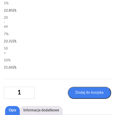
5%
22,80
ZŁ
20
-
49
7%
22,32
ZŁ
50
+
10%
21,60
ZŁ
ILOŚĆ
Dodaj do koszyka
ETYKIETY
SAMOPRZYLEPNE
A4
Opis
Informacje dodatkowe
2X