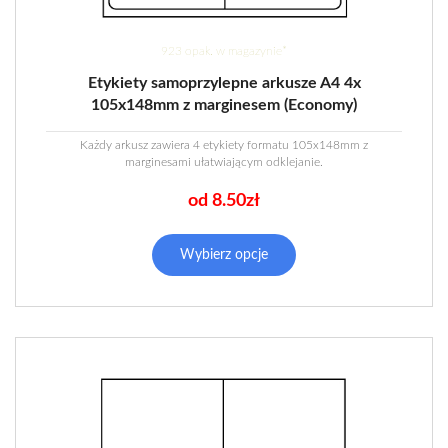
923 opak. w magazynie*
Etykiety samoprzylepne arkusze A4 4x
105x148mm z marginesem (Economy)
Każdy arkusz zawiera 4 etykiety formatu 105x148mm z
marginesami ułatwiającym odklejanie.
od 8.50zł
Ten
produkt
Wybierz opcje
ma
wiele
wariantów.
Opcje
można
wybrać
na
stronie
produktu