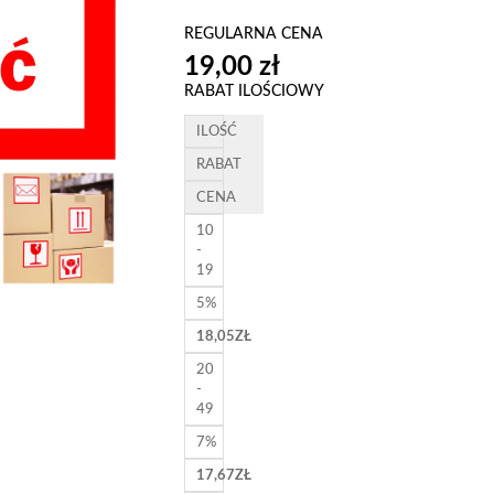
REGULARNA CENA
19,00 zł
RABAT ILOŚCIOWY
ILOŚĆ
RABAT
CENA
10
-
19
5%
18,05
ZŁ
20
-
49
7%
17,67
ZŁ