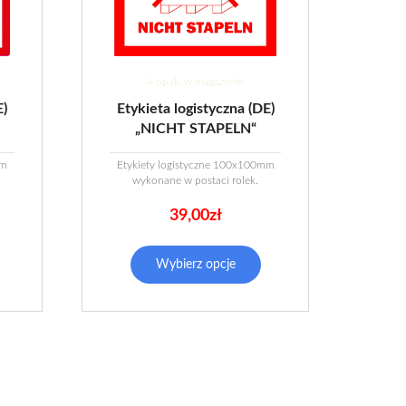
4 opak. w magazynie
E)
Etykieta logistyczna (DE)
„NICHT STAPELN“
mm
Etykiety logistyczne 100x100mm
wykonane w postaci rolek.
39,00
zł
Wybierz opcje