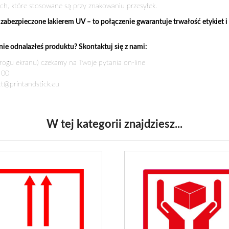
ch, które stosowane są przy znakowaniu przesyłek.
abezpieczone lakierem UV – to połączenie gwarantuje trwałość etykiet i
ie odnalazłeś produktu? Skontaktuj się z nami:
ogu ekranu) czekamy na Twoje pytania on-line
 00
t@printandstick.eu
W tej kategorii znajdziesz...