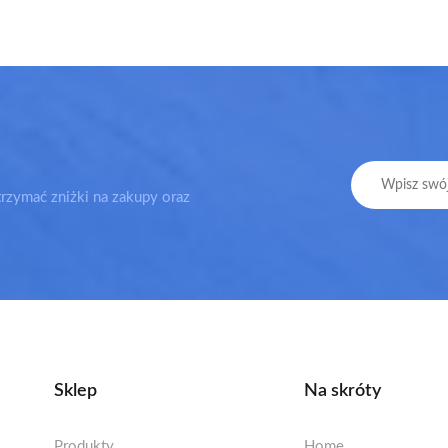
trzymać zniżki na zakupy oraz
Sklep
Na skróty
Produkty
Home