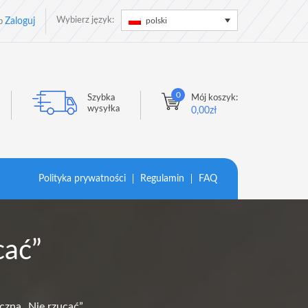
Wybierz język:
polski
Zaloguj
b
0
Szybka
Mój koszyk:
wysyłka
0,00
zł
Polityka prywatności
Regulamin
FAQ
cać”
yczna „Nie rzucać”