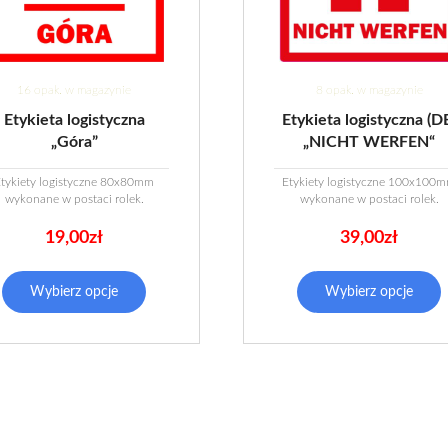
16 opak. w magazynie
8 opak. w magazynie
Etykieta logistyczna
Etykieta logistyczna (D
„Góra”
„NICHT WERFEN“
Etykiety logistyczne 80x80mm
Etykiety logistyczne 100x100
wykonane w postaci rolek.
wykonane w postaci rolek.
19,00
zł
39,00
zł
Wybierz opcje
Wybierz opcje