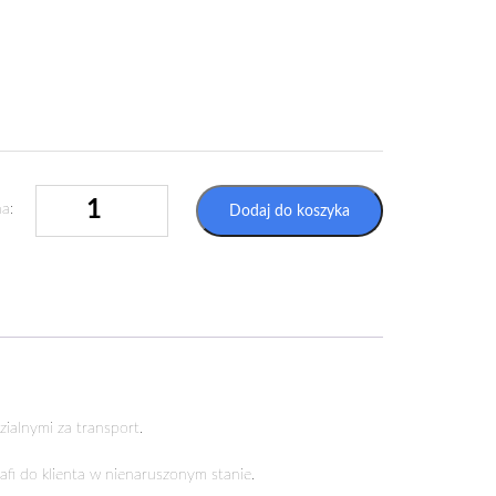
ILOŚĆ
a:
Dodaj do koszyka
ETYKIETA
LOGISTYCZNA
"NIE
RZUCAĆ"
ialnymi za transport.
afi do klienta w nienaruszonym stanie.