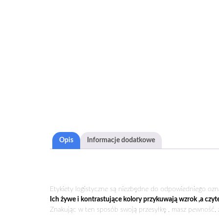
Opis
Informacje dodatkowe
Etykiety logistyczne są niezbędne do odpowiedniego ozn
Ich żywe i kontrastujące kolory przykuwają wzrok ,a czyt
Znakując w ten sposób swoją przesyłkę , masz pewność, ż