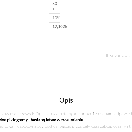
50
+
10%
17,10
ZŁ
Ilość zamawian
Opis
akowania przesyłek. Są najlepszą metodą komunikacji z osobami odpowiedz
elne piktogramy i hasła są łatwe w zrozumieniu.
e towar rozpoczynający podróż, będzie przez cały czas zabezpieczany i tr