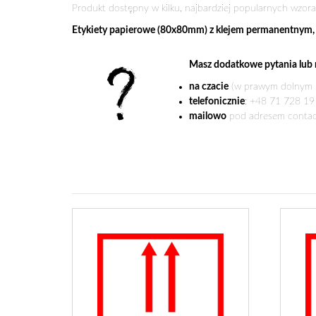
Produkt dostępny w kilku, najbardziej popularnych wzora
Etykiety papierowe (80x80mm) z klejem permanentnym, z
Masz dodatkowe pytania lub n
na czacie
(w prawym dolnym r
telefonicznie
: +48 71 728 19
mailowo
pod adresem contac