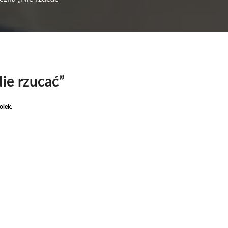
Nie rzucać”
olek.