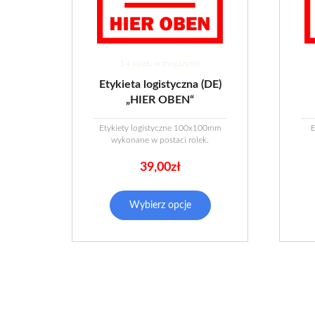
14 opak. w magazynie
Etykieta logistyczna (DE)
„HIER OBEN“
Etykiety logistyczne 100x100mm
wykonane w postaci rolek.
39,00
zł
Wybierz opcje