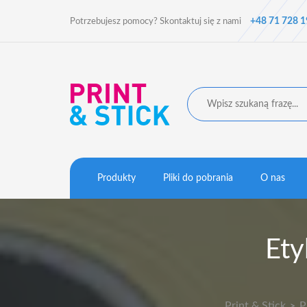
+48 71 728 1
Potrzebujesz pomocy? Skontaktuj się z nami
Produkty
Pliki do pobrania
O nas
Ety
Print & Stick
P
>