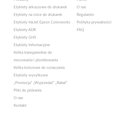
Etykiety arkuszowe do drukarek
O nas
Arkusze A4 matowe
Etykiety na rolce do drukarek
Regulamin
1-4 etykiet na arkuszu
Arkusze A4 błyszczące
Etykiety termiczne ECO 100-
Etykiety InkJet Epson Colorworks
Polityka prywatności
5-10 etykiet na arkuszu
Arkusze A4 matowe – kółka
110mm
Etykiety ADR
FAQ
11-20 etykiet na arkuszu
Arkusze A4 matowe – klej
Etykiety termiczne ECO 50-
Etykiety GHS
21 i więcej etykiet na arkuszu
odlepny/usuwalny
99mm
Etykiety Informacyjne
Arkusze A4 foliowe PET –
Etykiety termiczne ECO 25-
Etykiety zakazu
Kółka transparentne do
odporne na wilgoć
49mm
Etykiety nakazu
mocowania i plombowania
Arkusze A4 fluorescencyjne
Etykiety papierowe 100-110mm
Etykiety ostrzegawcze
Kółka kolorowe do oznaczania
Arkusze A4 opaque
! Promocje i wielopaki !
Etykiety wysyłkowe
Arkusze A4 dekoracyjne
„Promocja” „Wyprzedaż” „Rabat”
Arkusze A5/A6
Pliki do pobrania
O nas
Kontakt