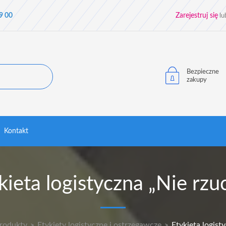
9 00
Zarejestruj się
lu
Bezpieczne
zakupy
Kontakt
kieta logistyczna „Nie rzu
rodukty
Etykiety logistyczne i ostrzegawcze
Etykieta logist
>
>