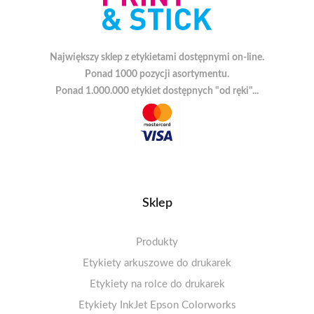
Największy sklep z etykietami dostępnymi on-line.
Ponad 1000 pozycji asortymentu.
Ponad 1.000.000 etykiet dostępnych "od ręki"...
Sklep
Produkty
Etykiety arkuszowe do drukarek
Etykiety na rolce do drukarek
Arkusze A4 matowe
Etykiety termiczne ECO 100-110mm
Etykiety InkJet Epson Colorworks
Arkusze A4 błyszczące
1-4 etykiet na arkuszu