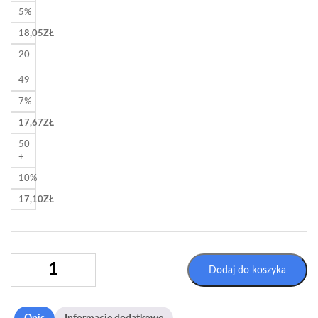
5%
18,05
ZŁ
20
-
49
7%
17,67
ZŁ
50
+
10%
17,10
ZŁ
ILOŚĆ
Dodaj do koszyka
ETYKIETA
LOGISTYCZNA
"DOKUMENTY