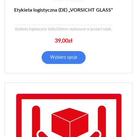
3 opak. w magazynie
Etykieta logistyczna (DE) „VORSICHT GLASS“
Etykiety logistyczne 100x100mm wykonane w postaci rolek.
39,00
zł
Wybierz opcje