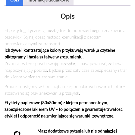
Opis
Informacje dodatkowe
W
ŚRODKU"
Opis
Etykiety logistyczne są niezbędne do odpowiedniego oznakowania
przesyłek. Są najlepszą metodą komunikacji z osobami
odpowiedzialnymi za transport.
Ich żywe i kontrastujące kolory przykuwają wzrok ,a czytelne
piktogramy i hasła są łatwe w zrozumieniu.
Znakując w ten sposób swoją przesyłkę , masz pewność, że towar
rozpoczynający podróż, będzie przez cały czas zabezpieczany i trafi
do klienta w nienaruszonym stanie.
Produkt dostępny w kilku, najbardziej popularnych wzorach, które
stosowane są przy znakowaniu przesyłek.
Etykiety papierowe (80x80mm) z klejem permanentnym,
zabezpieczone lakierem UV – to połączenie gwarantuje trwałość
etykiet i odporność na zmieniające się warunki zewnętrzne.
Masz dodatkowe pytania lub nie odnalazłeś