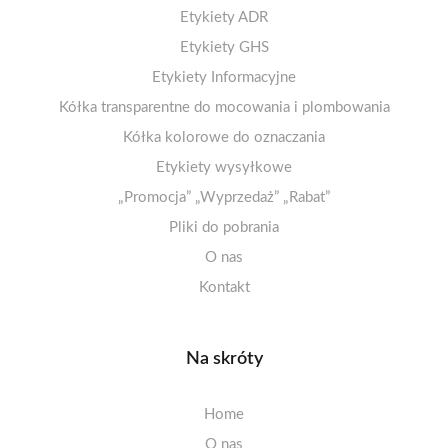
Etykiety termiczne ECO 50-99mm
Arkusze A4 matowe – kółka
5-10 etykiet na arkuszu
Etykiety ADR
Arkusze A4 matowe – klej odlepny/usuwalny
Etykiety termiczne ECO 25-49mm
11-20 etykiet na arkuszu
Etykiety GHS
Arkusze A4 foliowe PET – odporne na wilgoć
Etykiety papierowe 100-110mm
21 i więcej etykiet na arkuszu
Etykiety Informacyjne
Kółka transparentne do mocowania i plombowania
Arkusze A4 fluorescencyjne
! Promocje i wielopaki !
Etykiety zakazu
Kółka kolorowe do oznaczania
Arkusze A4 opaque
Etykiety nakazu
Arkusze A4 dekoracyjne
Etykiety ostrzegawcze
Etykiety wysyłkowe
„Promocja” „Wyprzedaż” „Rabat”
Arkusze A5/A6
Pliki do pobrania
O nas
Kontakt
Na skróty
Home
O nas