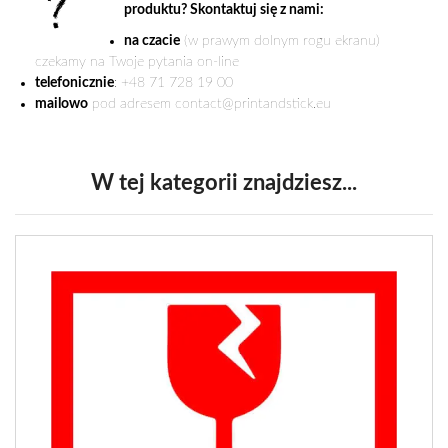
produktu? Skontaktuj się z nami:
na czacie
(w prawym dolnym rogu ekranu)
czekamy na Twoje pytania on-line
telefonicznie
: +48 71 728 19 00
mailowo
pod adresem contact@printandstick.eu
W tej kategorii znajdziesz...