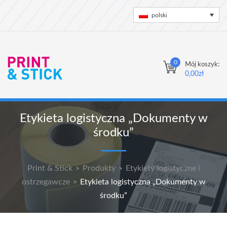
polski
0
Mój koszyk:
0,00
zł
Etykieta logistyczna „Dokumenty w
środku”
Print & Stick
Produkty
Etykiety logistyczne i
>
>
ostrzegawcze
Etykieta logistyczna „Dokumenty w
>
środku”