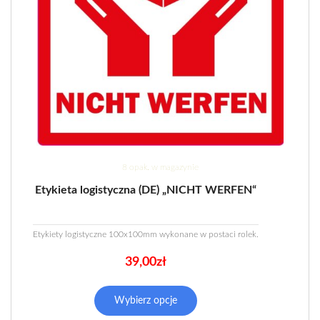
8 opak. w magazynie
Etykieta logistyczna (DE) „NICHT WERFEN“
Etykiety logistyczne 100x100mm wykonane w postaci rolek.
39,00
zł
Wybierz opcje