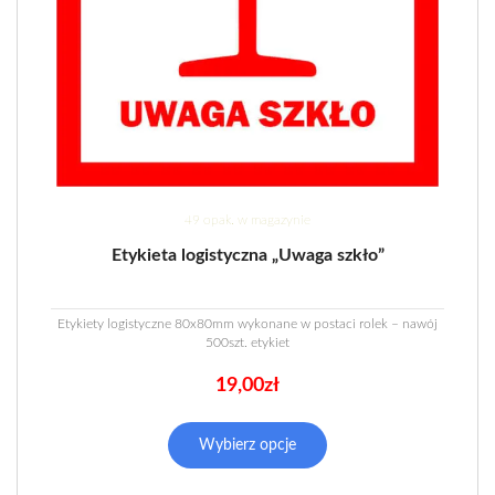
49 opak. w magazynie
Etykieta logistyczna „Uwaga szkło”
Etykiety logistyczne 80x80mm wykonane w postaci rolek – nawój
500szt. etykiet
19,00
zł
Wybierz opcje