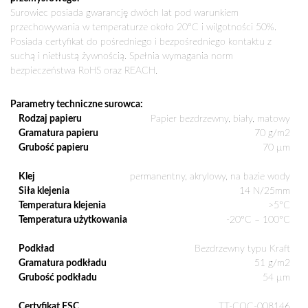
Surowiec posiada gwarancję dwóch lat pod warunkiem
przechowywania w temperaturze około 20°C i wilgotności 50%.
Posiada certyfikat do pośredniego i bezpośredniego kontaktu z
suchą i nietłustą żywnością. Spełnia wymagania norm
bezpieczeństwa RoHS oraz REACH.
Parametry techniczne surowca:
Rodzaj papieru
Papier bezdrzewny, biały, matowy
Gramatura papieru
70 g/m2
Grubość papieru
70 µm
Klej
permanentny, akrylowy, na bazie wody
Siła klejenia
14 N/25mm
Temperatura klejenia
>5°C
Temperatura użytkowania
-20°C – 100°C
Podkład
Bezdrzewny typu Kraft
Gramatura podkładu
51 g/m2
Grubość podkładu
54 µm
Certyfikat FSC
TT-COC-008146