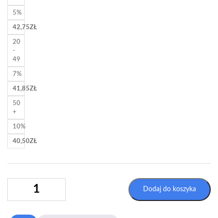
5%
42,75
ZŁ
20
-
49
7%
41,85
ZŁ
50
+
10%
40,50
ZŁ
ILOŚĆ
Dodaj do koszyka
DWUPAK
(2X100
ARKUSZY)