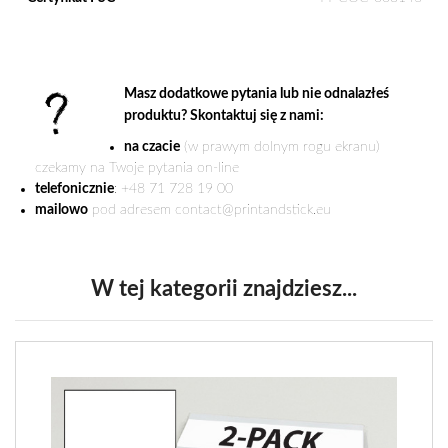
Masz dodatkowe pytania lub nie odnalazłeś
produktu? Skontaktuj się z nami:
na czacie
(w prawym dolnym rogu ekranu)
czekamy na Twoje pytania on-line
telefonicznie
: +48 71 728 19 00
mailowo
pod adresem contact@printandstick.eu
W tej kategorii znajdziesz...