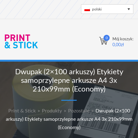
polski
0
Mój koszyk:
0,00
zł
Dwupak (2×100 arkuszy) Etykiety
samoprzylepne arkusze A4 3x
210x99mm (Economy)
Print & Stick
Produkty
Pozostałe
Dwupak (2×100
>
>
>
arkuszy) Etykiety samoprzylepne arkusze A4 3x 210x99mm
(Economy)