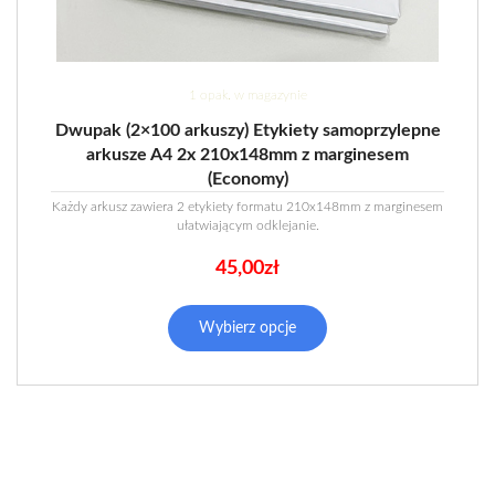
1 opak. w magazynie
Dwupak (2×100 arkuszy) Etykiety samoprzylepne
arkusze A4 2x 210x148mm z marginesem
(Economy)
Każdy arkusz zawiera 2 etykiety formatu 210x148mm z marginesem
ułatwiającym odklejanie.
45,00
zł
Wybierz opcje