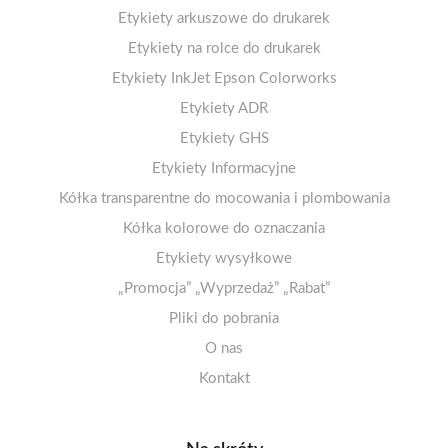
Etykiety arkuszowe do drukarek
Etykiety na rolce do drukarek
Arkusze A4 matowe
Etykiety termiczne ECO 100-110mm
Etykiety InkJet Epson Colorworks
Arkusze A4 błyszczące
1-4 etykiet na arkuszu
Etykiety termiczne ECO 50-99mm
Arkusze A4 matowe – kółka
5-10 etykiet na arkuszu
Etykiety ADR
Arkusze A4 matowe – klej odlepny/usuwalny
Etykiety termiczne ECO 25-49mm
11-20 etykiet na arkuszu
Etykiety GHS
Arkusze A4 foliowe PET – odporne na wilgoć
Etykiety papierowe 100-110mm
21 i więcej etykiet na arkuszu
Etykiety Informacyjne
Kółka transparentne do mocowania i plombowania
Arkusze A4 fluorescencyjne
! Promocje i wielopaki !
Etykiety zakazu
Kółka kolorowe do oznaczania
Arkusze A4 opaque
Etykiety nakazu
Arkusze A4 dekoracyjne
Etykiety ostrzegawcze
Etykiety wysyłkowe
„Promocja” „Wyprzedaż” „Rabat”
Arkusze A5/A6
Pliki do pobrania
O nas
Kontakt