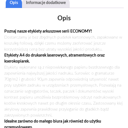
Opis
Informacje dodatkowe
ETYKIETY
SAMOPRZYLEPNE
ARKUSZE
Opis
A4
3X
Poznaj nasze etykiety arkuszowe serii ECONOMY!
210X99MM
Dostarczamy je bez zbędnych pudełek kartonowych, zapakowane w
(ECONOMY)
koszulkę foliową, dzięki czemu możemy zaoferować jeszcze
korzystniejszą ceną bez utraty wysokiej jakości produktu.
Etykiety A4 do drukarek laserowych, atramentowych oraz
kserokopiarek.
Etykiety wykonane są z niepowlekanego papieru bezdrzewnego dla
zapewnienia najwyższej jakości nadruku. Surowiec o gramaturze
70g/m2 i grubości 90µm zapewnia odpowiednią sztywność nawet
przy szybkim zadruku w urządzeniach przemysłowych. Pozwalają na
oznaczanie segregatorów, teczek, paczek i dokumentów: wysoki
kontrast papieru umożliwia bezproblemowy odczyt nadrukowanych
kodów kreskowych nawet po długim okresie czasu. Zastosowany klej
akrylowy zapewnia prawidłowe przyleganie do gładkich bądź
zakrzywionych powierzchni.
Idealne zarówno do małego biura jak również do użytku
przemysłowego.